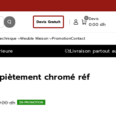
0
Devis
Devis Gratuit
0.00 dh
technique
Meuble Maison
Promotion
Contact
eure
Livraison partout au
piètement chromé réf
9.00 dh
EN PROMOTION