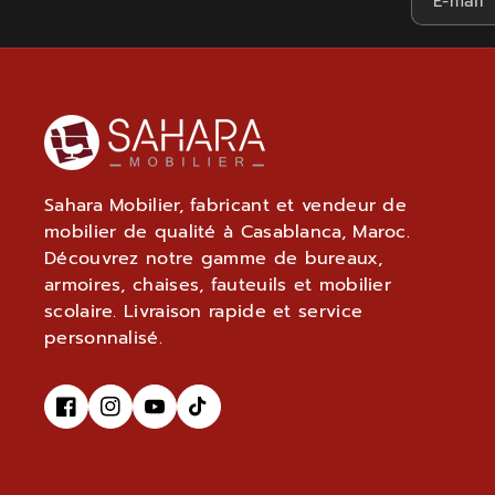
E-mail
Sahara Mobilier, fabricant et vendeur de
mobilier de qualité à Casablanca, Maroc.
Découvrez notre gamme de bureaux,
armoires, chaises, fauteuils et mobilier
scolaire. Livraison rapide et service
personnalisé.
F
I
Y
T
A
N
O
I
C
S
U
K