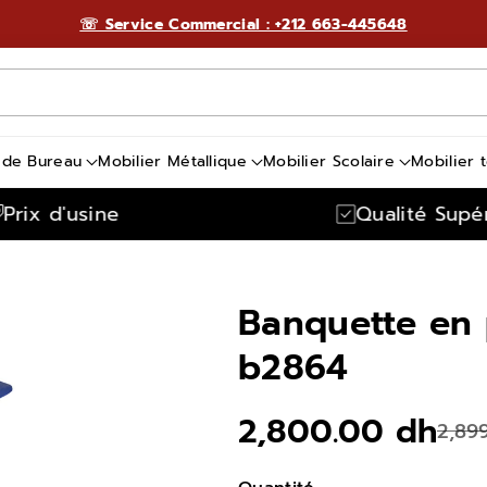
☏ Service Commercial : +212 663-445648
 de Bureau
Mobilier Métallique
Mobilier Scolaire
Mobilier 
rix d'usine
Qualité Supéri
Banquette en 
b2864
2,800.00 dh
2,89