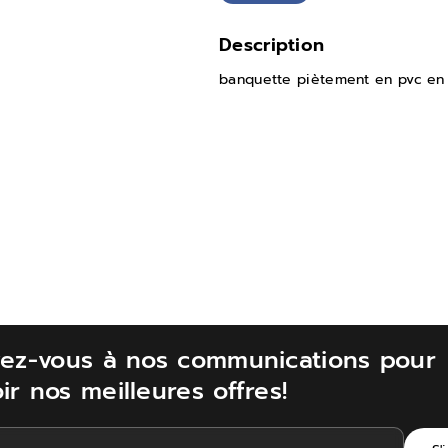
t
t
Description
é
i
d
t
banquette piètement en pvc en 
e
é
b
d
a
e
n
b
q
a
u
n
e
q
t
u
t
e
ivez-vous à nos communications pour
e
t
ir nos meilleures offres!
e
t
n
e
p
e