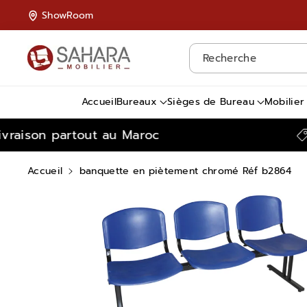
Passer Au
ShowRoom
Contenu
Recherche
Accueil
Bureaux
Sièges de Bureau
Mobilier
vraison partout au Maroc
P
Accueil
banquette en piètement chromé Réf b2864
Passer Aux
Informations
Produits