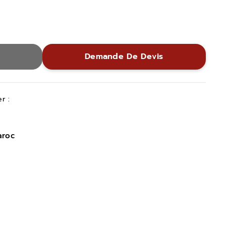
Demande De Devis
r :
aroc