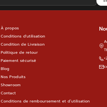
S'
i
n
è
p
t
i
e
è
No
À propos
m
t
Conditions d'utilisation
e
e
A
Condition de Livraison
n
m
T
t
e
Politique de retour
+
c
n
Paiement sécurisé
h
t
c
Blog
r
c
Nos Produits
o
h
Showroom
m
r
é
o
Contact
R
m
Conditions de remboursement et d’utilisation
é
é