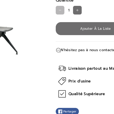
Quantité
R
A
é
u
d
g
Ajouter À La Liste
u
m
i
e
r
n
N'hésitez pas à nous contacte
e
t
l
e
Livraison partout au M
a
r
q
l
Prix d'usine
u
a
a
q
Qualité Supérieure
n
u
t
a
Partager
i
n