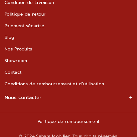
Condition de Livraison
3
B
B
A
U
O
4
3
Politique de retour
O
G
B
K
0
3
Paiement sécurisé
O
R
E
4
Blog
K
A
0
M
Nos Produits
Showroom
Contact
Conditions de remboursement et d’utilisation
Nous contacter
Adresse : LOT 115-116 ZI, RTE MOULAY THAMI,
Casablanca 21000
Politique de remboursement
+212 663-445648
© 2024 Sahara Mobilier. Tous droits réservés.
contact@saharamobilier.com