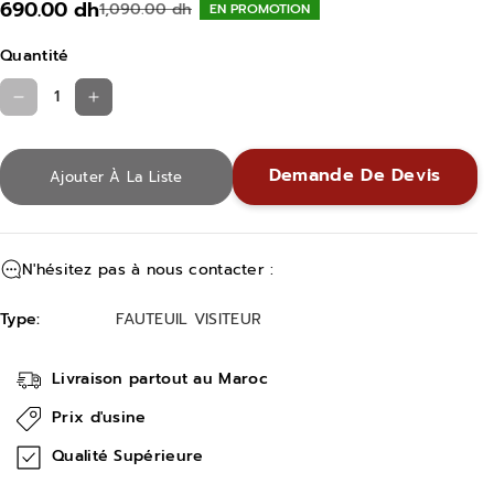
690.00 dh
1,090.00 dh
EN PROMOTION
Quantité
R
A
é
u
d
g
Demande De Devis
Ajouter À La Liste
u
m
i
e
r
n
N'hésitez pas à nous contacter :
e
t
Type:
FAUTEUIL VISITEUR
l
e
a
r
Livraison partout au Maroc
q
l
u
a
Prix d'usine
a
q
Qualité Supérieure
n
u