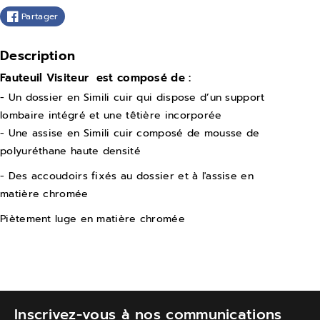
t
a
Partager
i
n
t
t
Description
é
i
Fauteuil Visiteur est composé de :
d
t
- Un dossier en Simili cuir qui dispose d’un support
e
é
lombaire intégré et une têtière incorporée
F
d
- Une assise en Simili cuir
composé de mousse de
a
e
polyuréthane haute densité
u
F
- Des accoudoirs fixés au dossier et à l'assise en
t
a
matière chromée
e
u
Piètement luge en matière chromée
u
t
i
e
l
u
s
i
v
l
Inscrivez-vous à nos communications