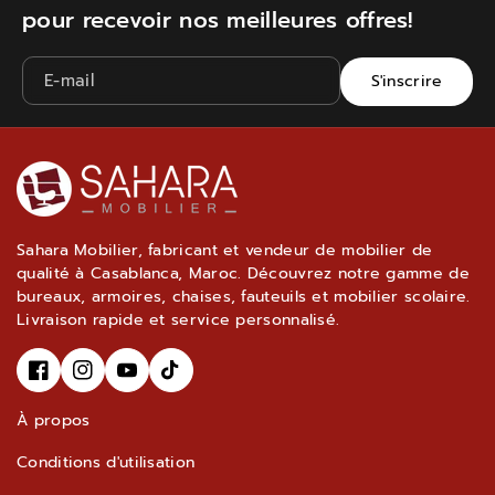
i
s
pour recevoir nos meilleures offres!
s
v
i
i
E-mail
S'inscrire
t
s
e
i
u
t
r
e
B
u
Sahara Mobilier, fabricant et vendeur de mobilier de
L
r
qualité à Casablanca, Maroc. Découvrez notre gamme de
A
B
bureaux, armoires, chaises, fauteuils et mobilier scolaire.
Livraison rapide et service personnalisé.
D
L
R
A
é
F
I
D
Y
T
f
R
À propos
A
N
O
I
B
é
C
S
U
K
Conditions d'utilisation
3
f
E
T
T
T