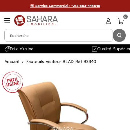
Passer Au
☏ Service Commercial : +212 663-445648
Contenu
0
Recherche
Prix d'usine
Qualité Supérie
Accueil
Fauteuils visiteur BLAD Réf B3340
Passer Aux
Informations
Produits